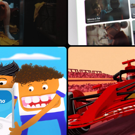
CLARO | G
A ÀS AULAS
F